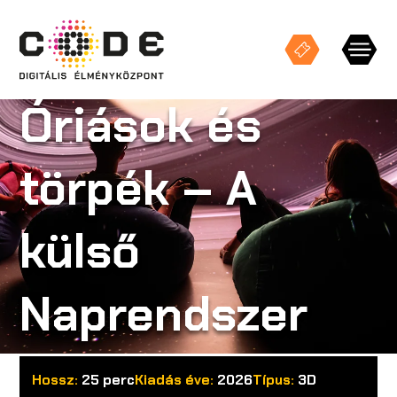
Óriások és
Keresés
törpék – A
KIÁLLÍTÁSOK
külső
STÚDIÓ VETÍTÉSEK
Naprendszer
ESEMÉNYEK
Hossz:
25 perc
Kiadás éve:
2026
Típus:
3D
CODE TEREK