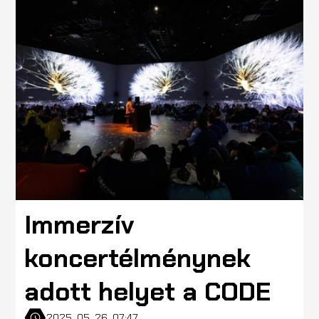
Immerzív
koncertélménynek
adott helyet a CODE
2025. 05. 26. 07:47