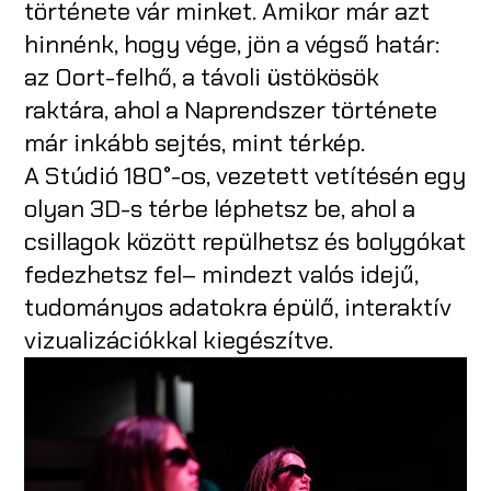
története vár minket. Amikor már azt
hinnénk, hogy vége, jön a végső határ:
az Oort-felhő, a távoli üstökösök
raktára, ahol a Naprendszer története
már inkább sejtés, mint térkép.
A Stúdió 180°-os, vezetett vetítésén egy
olyan 3D-s térbe léphetsz be, ahol a
csillagok között repülhetsz és bolygókat
fedezhetsz fel– mindezt valós idejű,
tudományos adatokra épülő, interaktív
vizualizációkkal kiegészítve.