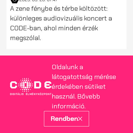
A zene fénybe és térbe költözött:
különleges audiovizuális koncert a
CODE-ban, ahol minden érzék
megszólal.
Oldalunk a
látogatottság mérése
érdekében sütiket
használ.
Bővebb
információ
.
Rendben