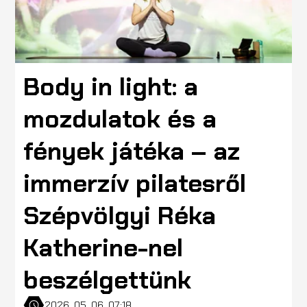
Body in light: a
mozdulatok és a
fények játéka – az
immerzív pilatesről
Szépvölgyi Réka
Katherine-nel
beszélgettünk
2026. 05. 06. 07:18