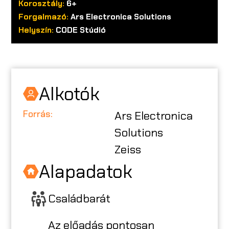
Korosztály:
6+
Forgalmazó:
Ars Electronica Solutions
A CODE-RÓL
Helyszín:
CODE Stúdió
ISKOLÁKNAK
Alkotók
CODE CREATOR
Forrás:
Ars Electronica
RENDEZVÉNYSZERVEZŐKNEK
Solutions
Zeiss
Alapadatok
EN
Családbarát
Az előadás pontosan