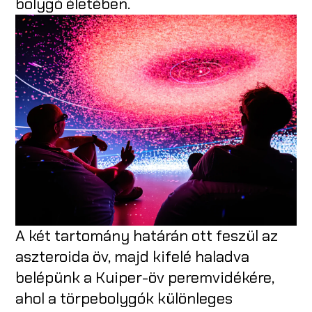
bolygó életében.
A két tartomány határán ott feszül az
aszteroida öv, majd kifelé haladva
belépünk a Kuiper-öv peremvidékére,
ahol a törpebolygók különleges