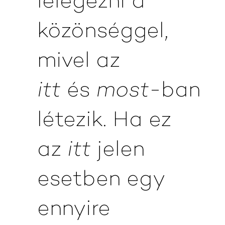
lélegezni a
közönséggel,
mivel az
itt
és
most
-ban
létezik. Ha ez
az
itt
jelen
esetben egy
ennyire