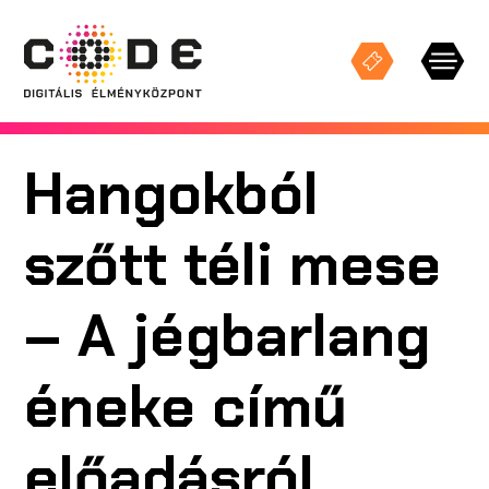
Hangokból
Keresés
szőtt téli mese
KIÁLLÍTÁSOK
– A jégbarlang
STÚDIÓ VETÍTÉSEK
éneke című
ESEMÉNYEK
előadásról
CODE TEREK