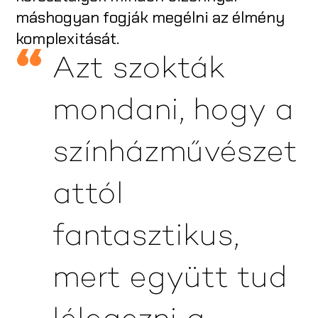
máshogyan fogják megélni az élmény
komplexitását.
Azt szokták
mondani, hogy a
színházművészet
attól
fantasztikus,
mert együtt tud