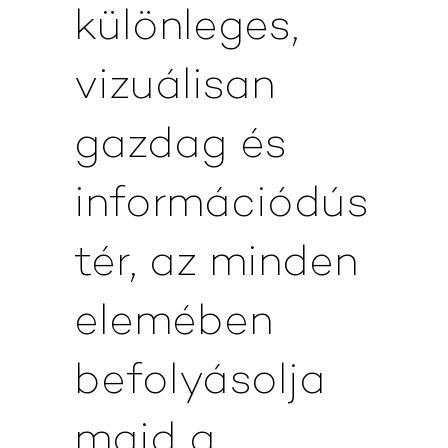
különleges,
vizuálisan
gazdag és
információdús
tér, az minden
elemében
befolyásolja
majd a