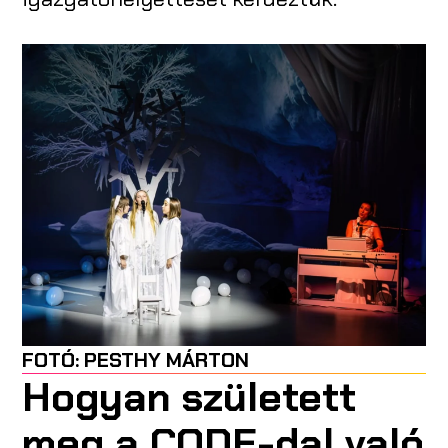
FOTÓ:
PESTHY MÁRTON
Hogyan született
meg a CODE-dal való