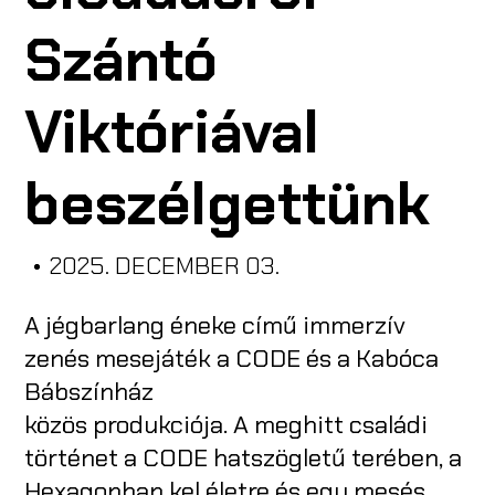
Szántó
A CODE-RÓL
Viktóriával
ISKOLÁKNAK
beszélgettünk
CODE CREATOR
RENDEZVÉNYSZERVEZŐKNEK
•
2025. DECEMBER 03.
A jégbarlang éneke című immerzív
zenés mesejáték a CODE és a Kabóca
Bábszínház
EN
közös produkciója. A meghitt családi
történet a CODE hatszögletű terében, a
Hexagonban kel életre és egy mesés