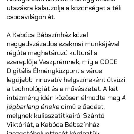
utazásra kalauzolja a közönséget a téli
csodavilágon át.
A Kabóca Bábszínház közel
negyedszázados szakmai munkájával
régóta meghatározó kulturális
szereplője Veszprémnek, míg a CODE
Digitális Élményközpont a város
legújabb innovatív helyszíneként ötvözi
a technológiát és a művészetet. A két
intézmény idén közösen álmodta meg
A
jégbarlang éneke
című előadást,
melynek kulisszatitkairól Szántó
Viktóriát, a Kabóca Bábszínház
igazgatóhelyettesét kérdeztük.