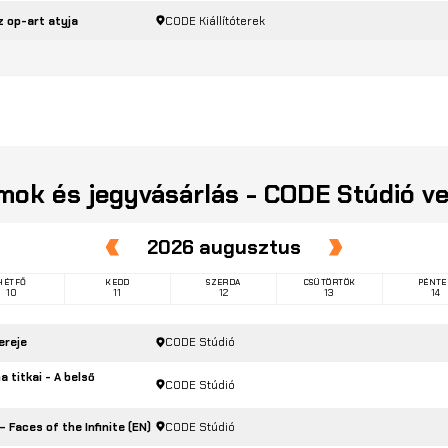
z op-art atyja
CODE Kiállítóterek
mok és jegyvásárlás - CODE Stúdió ve
2026 augusztus
Előző
Következő
HÉTFŐ
KEDD
SZERDA
CSÜTÖRTÖK
PÉNTE
10
11
12
13
14
ereje
CODE Stúdió
a titkai - A belső
CODE Stúdió
 Faces of the Infinite (EN)
CODE Stúdió