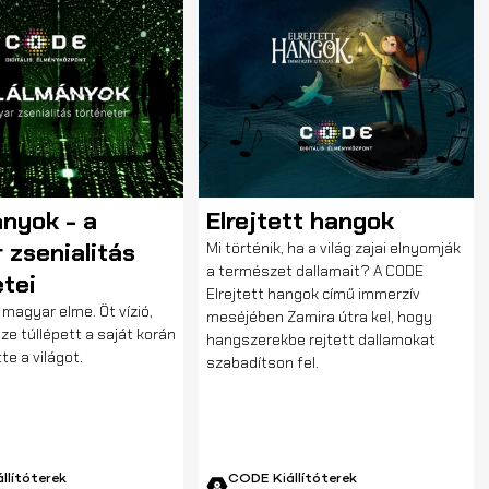
MOZGÁSKORLÁTOZOTT
ÉNYEK
SZEMÉLYEKHEZ IGAZÍTOTT
ányok - a
Elrejtett hangok
 zsenialitás
Mi történik, ha a világ zajai elnyomják
a természet dallamait? A CODE
tei
Elrejtett hangok című immerzív
 magyar elme. Öt vízió,
meséjében Zamira útra kel, hogy
e túllépett a saját korán
hangszerekbe rejtett dallamokat
te a világot.
szabadítson fel.
llítóterek
CODE Kiállítóterek