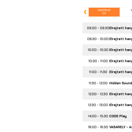
VASÁRNAP
09
Előző
09:00 - 09:30
Elrejtett han
09:30 - 10:00
Elrejtett han
10:00 - 10:30
Elrejtett han
10:30 - 11:00
Elrejtett han
11:00 - 11:30
Elrejtett han
11:30 - 12:00
Hidden Sound
12:00 - 12:30
Elrejtett han
12:30 - 13:00
Elrejtett han
14:00 - 15:30
CODE Play
16:00 - 16:30
VASARELY - A