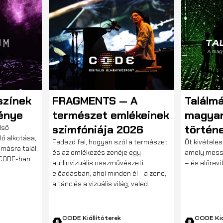
AZ ELŐADÁS PONTOSAN KEZDŐDIK ÉS
AZ ESEMÉNY JELLEGÉBŐL FAKADÓAN
A KÉSŐN JÖVŐKET NEM ÁLL
MÓDUNKBAN BEENGEDNI.
VILLÓDZÓ F
színek
FRAGMENTS — A
Találm
fénye
természet emlékeinek
magyar
szimfóniája 2026
történe
lső
lő alkotása,
Fedezd fel, hogyan szól a természet
Öt kivételes
másra talál.
és az emlékezés zenéje egy
amely messz
 CODE-ban.
audiovizuális összművészeti
– és előrevit
előadásban, ahol minden él - a zene,
a tánc és a vizuális világ, veled.
CODE Kiállítóterek
CODE Kiá