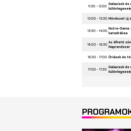
Galaxisok és
11:30 - 12:00
különlegessé
13:00 - 13:30
Művészet új 
Notre-Dame -
13:30 - 14:00
katedrálisa
Az élhető zón
16:00 - 16:30
Naprendszer
16:30 - 17:00
Óriások és tö
Galaxisok és
17:00 - 17:30
különlegessé
PROGRAMO