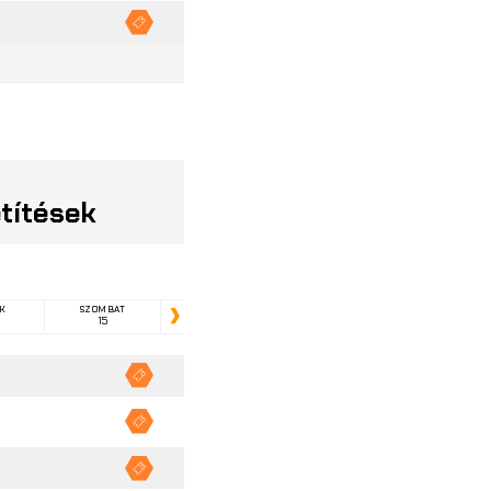
Vásárlás
títések
K
SZOMBAT
15
Következő
Vásárlás
Vásárlás
Vásárlás