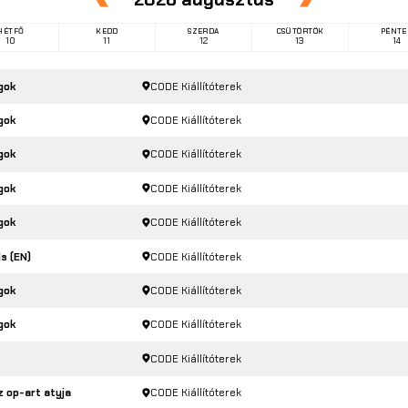
Előző
Következő
HÉTFŐ
KEDD
SZERDA
CSÜTÖRTÖK
PÉNTE
10
11
12
13
14
gok
CODE Kiállítóterek
gok
CODE Kiállítóterek
gok
CODE Kiállítóterek
gok
CODE Kiállítóterek
gok
CODE Kiállítóterek
s (EN)
CODE Kiállítóterek
gok
CODE Kiállítóterek
gok
CODE Kiállítóterek
CODE Kiállítóterek
z op-art atyja
CODE Kiállítóterek