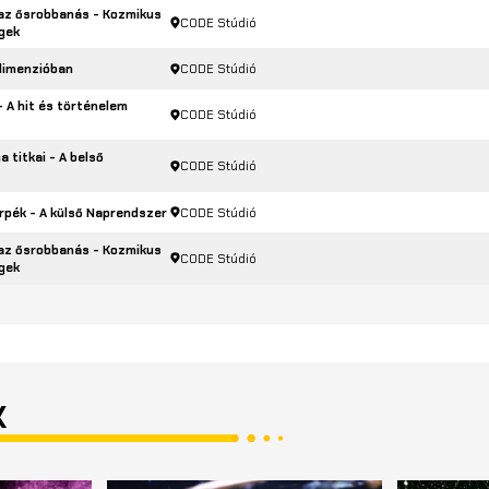
 az ősrobbanás - Kozmikus
CODE Stúdió
gek
dimenzióban
CODE Stúdió
 A hit és történelem
CODE Stúdió
a titkai - A belső
CODE Stúdió
rpék - A külső Naprendszer
CODE Stúdió
 az ősrobbanás - Kozmikus
CODE Stúdió
gek
K