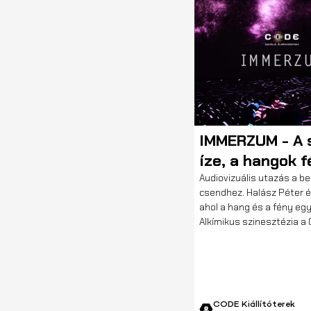
VILLÓDZÓ FÉNYEK
IMMERZUM - A 
íze, a hangok 
Audiovizuális utazás a be
csendhez. Halász Péter é
ahol a hang és a fény egy
Alkímikus szinesztézia a
CODE Kiállítóterek