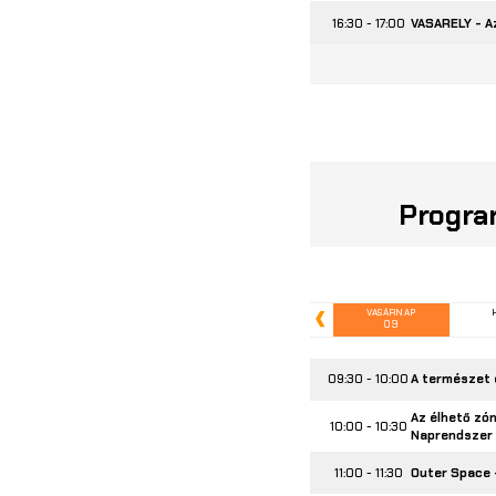
16:30 - 17:00
VASARELY - A
Progra
VASÁRNAP
09
Előző
09:30 - 10:00
A természet 
Az élhető zón
10:00 - 10:30
Naprendszer
11:00 - 11:30
Outer Space –