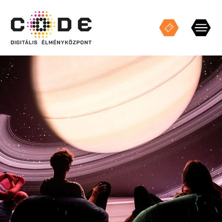
Keresés
KIÁLLÍTÁSOK
STÚDIÓ VETÍTÉSEK
ESEMÉNYEK
CODE TEREK