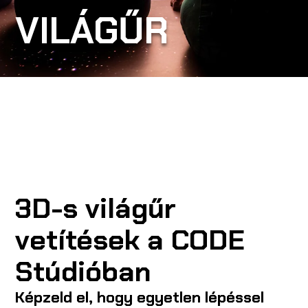
VILÁGŰR
A CODE-RÓL
ISKOLÁKNAK
CODE CREATOR
RENDEZVÉNYSZERVEZŐKNEK
3D-s világűr
vetítések a CODE
EN
Stúdióban
Képzeld el, hogy egyetlen lépéssel