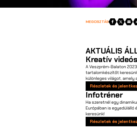
Megosztás
MEGOSZTÁS
AKTUÁLIS ÁL
Kreatív videó
A Veszprém-Balaton 2023 Z
tartalomkészítőt keresünk,
különleges világot, amely 
Részletek és jelentke
Infotréner
Ha szeretnél egy dinamik
Európában is egyedülálló 
keresünk!
Részletek és jelentke