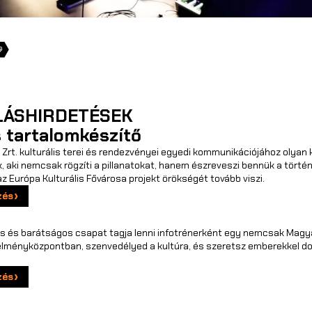
LÁSHIRDETÉSEK
s tartalomkészítő
rt. kulturális terei és rendezvényei egyedi kommunikációjához olyan k
 aki nemcsak rögzíti a pillanatokat, hanem észreveszi bennük a történ
az Európa Kulturális Fővárosa projekt örökségét tovább viszi.
zés
us és barátságos csapat tagja lenni infotrénerként egy nemcsak Magy
élményközpontban, szenvedélyed a kultúra, és szeretsz emberekkel do
zés