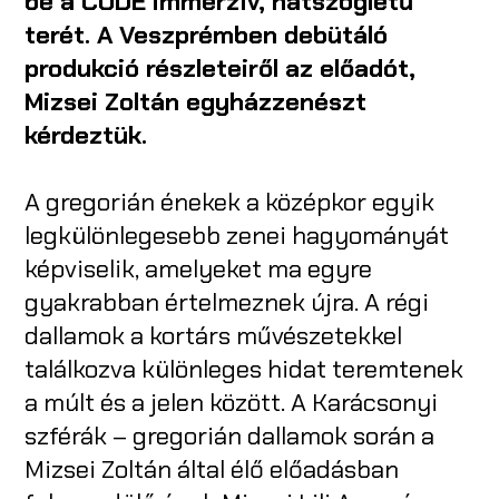
be a CODE immerzív, hatszögletű
terét. A Veszprémben debütáló
produkció részleteiről az előadót,
Mizsei Zoltán egyházzenészt
ké
rdeztük.
A gregorián énekek a középkor egyik
legkülönlegesebb zenei hagyományát
képviselik, amelyeket ma egyre
gyakrabban értelmeznek újra. A régi
dallamok a kortárs művészetekkel
találkozva különleges hidat teremtenek
a múlt és a jelen között. A Karácsonyi
szférák – gregorián dallamok során a
Mizsei Zoltán által élő előadásban