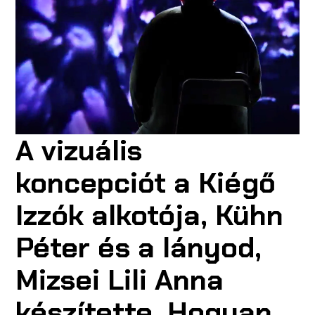
A vizuális
koncepciót a Kiégő
Izzók alkotója, Kühn
Péter és a lányod,
Mizsei Lili Anna
készítette. Hogyan