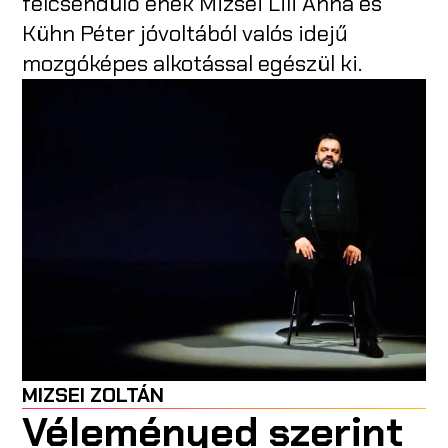
felcsendülő ének Mizsei Lili Anna és
Kühn Péter jóvoltából valós idejű
mozgóképes alkotással egészül ki.
MIZSEI ZOLTÁN
Véleményed szerint