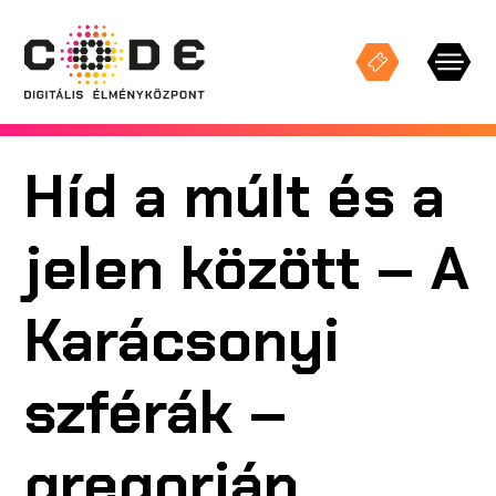
Híd a múlt és a
Keresés
jelen között – A
KIÁLLÍTÁSOK
Karácsonyi
STÚDIÓ VETÍTÉSEK
szférák –
ESEMÉNYEK
gregorián
CODE TEREK