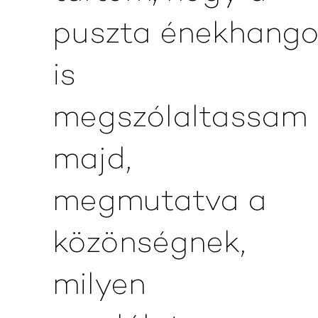
puszta énekhang
is
megszólaltassam
majd,
megmutatva a
közönségnek,
milyen