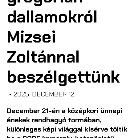
dallamokról
A CODE-RÓL
Mizsei
ISKOLÁKNAK
Zoltánnal
CODE CREATOR
beszélgettünk
RENDEZVÉNYSZERVEZŐKNEK
•
2025. DECEMBER 12.
December 21-én a középkori ünnepi
EN
énekek rendhagyó formában,
különleges képi világgal kísérve töltik