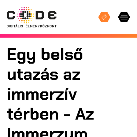
Egy belső
Keresés
utazás az
KIÁLLÍTÁSOK
immerzív
STÚDIÓ VETÍTÉSEK
térben - Az
ESEMÉNYEK
Immerzum
CODE TEREK