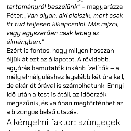
tartományról beszélünk”
– magyarázza
Péter.
„Van olyan, aki elalszik, mert csak
itt tud teljesen kikapcsolni. Más rajzol,
vagy egyszerűen csak lebeg az
élményben.”
Ezért is fontos, hogy milyen hosszan
éljük át ezt az állapotot. A rövidebb,
egyórás bemutatók inkább ízelítők – a
mély elmélyüléshez legalább két óra kell,
de akár öt órával is számolhatunk. Ennyi
idő után a test is átáll, az időérzék
megszűnik, és valóban megtörténhet az
a bizonyos belső utazás.
A kényelmi faktor: szőnyegek