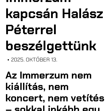
kapcsán Halász
A CODE-RÓL
Péterrel
ISKOLÁKNAK
beszélgettünk
CODE CREATOR
RENDEZVÉNYSZERVEZŐKNEK
•
2025. OKTÓBER 13.
Az Immerzum nem
kiállítás, nem
EN
koncert, nem vetítés
– sokkal inkább egy