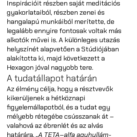
Inspirációit részben saját meditációs
gyakorlataiból, részben zenei és
hangalapú munkáiból merítette, de
legalább ennyire fontosak voltak más
alkotók művei is. A különleges utazás
helyszínét alapvetően a Stúdiójában
alakította ki, majd következett a
Hexagon jóval nagyobb tere.
A tudatállapot határán
Az élmény célja, hogy a résztvevők
kikerüljenek a hétköznapi
figyelemállapotból, és a tudat egy
mélyebb rétegébe csússzanak át –
valahová az ébrenlét és az alvás
határára.
„A TETA–alfa agyhullám-