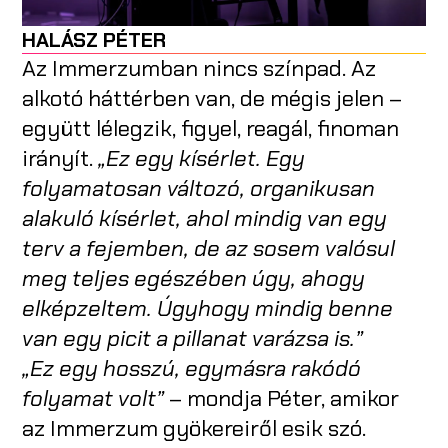
HALÁSZ PÉTER
Az Immerzumban nincs színpad. Az
alkotó háttérben van, de mégis jelen –
együtt lélegzik, figyel, reagál, finoman
irányít.
„Ez egy kísérlet. Egy
folyamatosan változó, organikusan
alakuló kísérlet, ahol mindig van egy
terv a fejemben, de az sosem valósul
meg teljes egészében úgy, ahogy
elképzeltem. Úgyhogy mindig benne
van egy picit a pillanat varázsa is.”
„Ez egy hosszú, egymásra rakódó
folyamat volt”
– mondja Péter, amikor
az Immerzum gyökereiről esik szó.