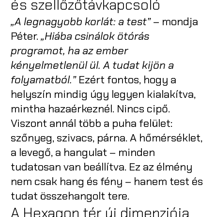
és szellőzőtávkapcsoló
„A legnagyobb korlát: a test”
– mondja
Péter.
„Hiába csinálok ötórás
programot, ha az ember
kényelmetlenül ül. A tudat kijön a
folyamatból.”
Ezért fontos, hogy a
helyszín mindig úgy legyen kialakítva,
mintha hazaérkeznél. Nincs cipő.
Viszont annál több a puha felület:
szőnyeg, szivacs, párna. A hőmérséklet,
a levegő, a hangulat – minden
tudatosan van beállítva. Ez az élmény
nem csak hang és fény – hanem test és
tudat összehangolt tere.
A Hexagon tér új dimenziója