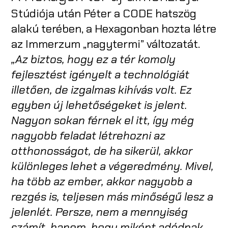
Stúdiója után Péter a CODE hatszög
alakú terében, a Hexagonban hozta létre
az Immerzum „nagytermi” változatát.
„Az biztos, hogy ez a tér komoly
fejlesztést igényelt a technológiát
illetően, de izgalmas kihívás volt. Ez
egyben új lehetőségeket is jelent.
Nagyon sokan férnek el itt, így még
nagyobb feladat létrehozni az
otthonosságot, de ha sikerül, akkor
különleges lehet a végeredmény. Mivel,
ha több az ember, akkor nagyobb a
rezgés is, teljesen más minőségű lesz a
jelenlét. Persze, nem a mennyiség
számít, hanem, hogy miként adódnak