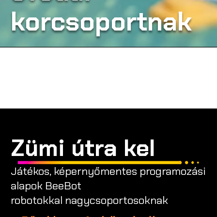
korcsoportnak
A CODE-RÓL
ISKOLÁKNAK
CODE CREATOR
RENDEZVÉNYSZERVEZŐKNEK
Zümi útra kel
Játékos, képernyőmentes programozási
EN
alapok BeeBot
robotokkal nagycsoportosoknak