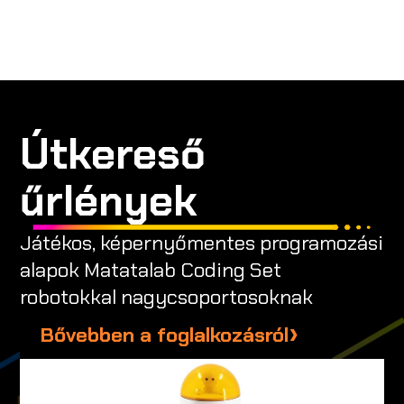
Útkereső
űrlények
Játékos, képernyőmentes programozási
alapok Matatalab Coding Set
robotokkal nagycsoportosoknak
Bővebben a foglalkozásról