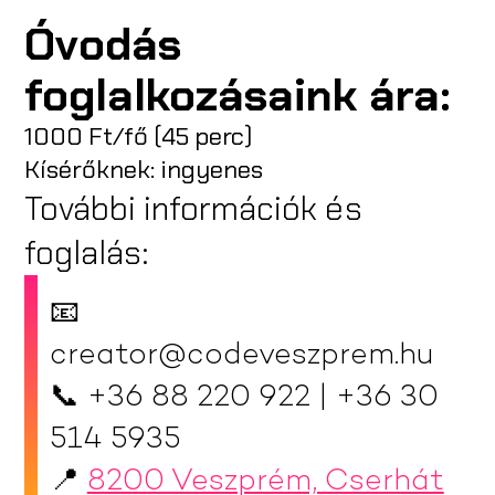
Óvodás
foglalkozásaink ára:
1000 Ft/fő (45 perc)
Kísérőknek: ingyenes
További információk és
foglalás:
📧
creator@codeveszprem.hu
📞 +36 88 220 922 | +36 30
514 5935
📍
8200 Veszprém, Cserhát