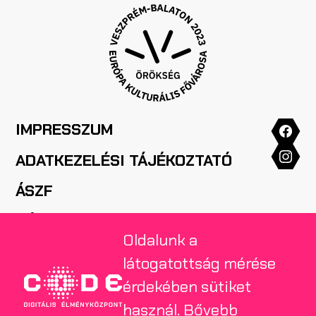
IMPRESSZUM
ADATKEZELÉSI TÁJÉKOZTATÓ
ÁSZF
HÁZIREND
Oldalunk a
GYIK
látogatottság mérése
SAJTÓ
érdekében sütiket
használ.
Bővebb
NYITVATARTÁS