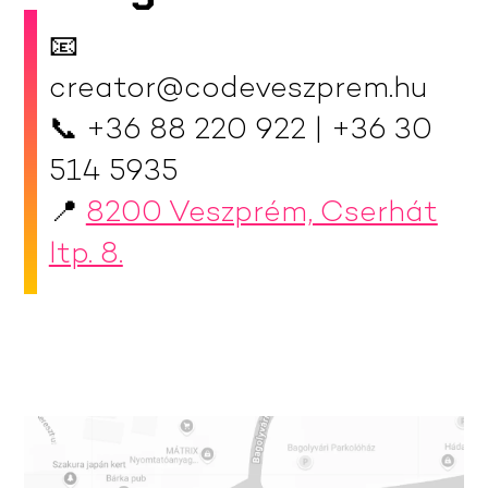
📧
creator@codeveszprem.hu
📞 +36 88 220 922 | +36 30
514 5935
📍
8200 Veszprém, Cserhát
ltp. 8.