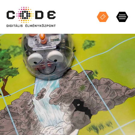
Keresés
KIÁLLÍTÁSOK
STÚDIÓ VETÍTÉSEK
ESEMÉNYEK
CODE TEREK