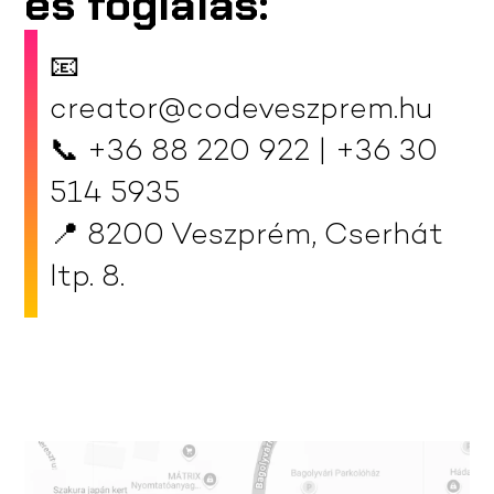
és foglalás:
📧
creator@codeveszprem.hu
📞 +36 88 220 922 | +36 30
514 5935
📍 8200 Veszprém, Cserhát
ltp. 8.