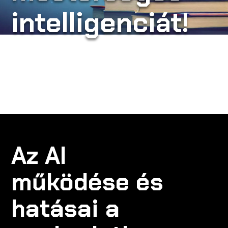
intelligenciát!
A CODE-RÓL
ISKOLÁKNAK
CODE CREATOR
RENDEZVÉNYSZERVEZŐKNEK
Az AI
működése és
EN
hatásai a