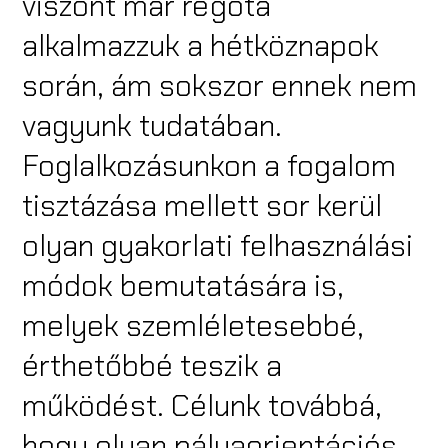
viszont már régóta
alkalmazzuk a hétköznapok
során, ám sokszor ennek nem
vagyunk tudatában.
Foglalkozásunkon a fogalom
tisztázása mellett sor kerül
olyan gyakorlati felhasználási
módok bemutatására is,
melyek szemléletesebbé,
érthetőbbé teszik a
működést. Célunk továbbá,
hogy olyan pályaorientációs