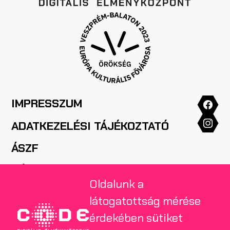
IMPRESSZUM
ADATKEZELÉSI TÁJÉKOZTATÓ
ÁSZF
HÁZIREND
Oldalunk a
GYIK
látogatottság mérése
SAJTÓ
érdekében sütiket