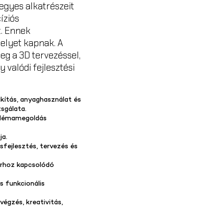
 egyes alkatrészeit
íziós
t. Ennek
elyet kapnak. A
eg a 3D tervezéssel,
 valódi fejlesztési
lakítás, anyaghasználat és
sgálata.
oblémamegoldás
ja.
fejlesztés, tervezés és
parhoz kapcsolódó
s funkcionális
égzés, kreativitás,