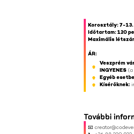
Korosztály: 7-13.
Időtartam: 120 p
Maximális létszám
ÁR:
Veszprém vár
INGYENES
(a 
Egyéb esetbe
Kísérőknek:
i
További infor
📧
creator@codeve