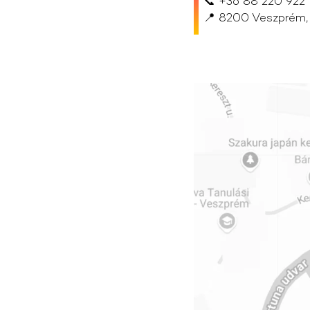
📞 +36 88 220 922 
📍 8200 Veszprém, C