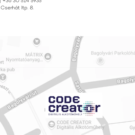
| +36 30 514 5935
serhát ltp. 8.