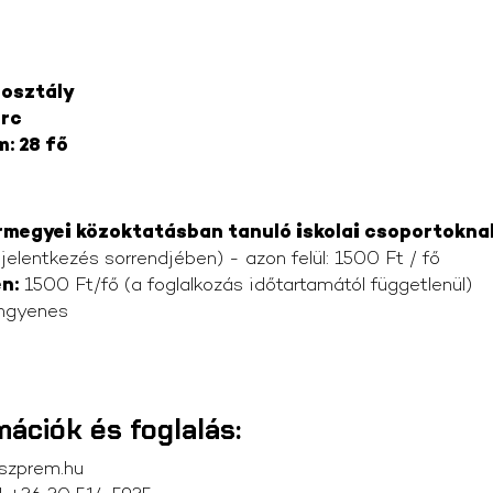
 osztály
erc
: 28 fő
megyei közoktatásban tanuló iskolai csoportoknak
jelentkezés sorrendjében) - azon felül: 1500 Ft / fő
n:
1500 Ft/fő (a foglalkozás időtartamától függetlenül)
ngyenes
mációk és foglalás:
szprem.hu