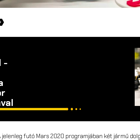
 -
a
or
val
 jelenleg futó Mars 2020 programjában két jármű dol