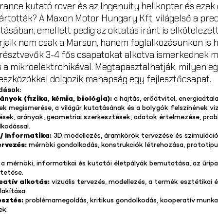
rance kutató rover és az Ingenuity helikopter és ezek
ártották? A Maxon Motor Hungary Kft. világelső a prec
ásában, emellett pedig az oktatás iránt is elkötelezet
jaik nem csak a Marson, hanem foglalkozásunkon is h
 résztvevők 3-4 fős csapatokat alkotva ismerkednek m
a mikroelektronikával. Megtapasztalhatják, milyen egy
eszközökkel dolgozik manapság egy fejlesztőcsapat.
dások:
yok (fizika, kémia, biológia):
a hajtás, erőátvitel, energiaáta
lek megismerése, a világűr kutatásának és a bolygók felszínének viz
sek, arányok, geometriai szerkesztések, adatok értelmezése, pr
lkodással.
 / Informatika:
3D modellezés, áramkörök tervezése és szimuláció
ervezés:
mérnöki gondolkodás, konstrukciók létrehozása, prototípus
:
a mérnöki, informatikai és kutatói életpályák bemutatása, az űri
tetése.
eatív alkotás:
vizuális tervezés, modellezés, a termék esztétikai é
lakítása.
esztés:
problémamegoldás, kritikus gondolkodás, kooperatív munkav
ek.