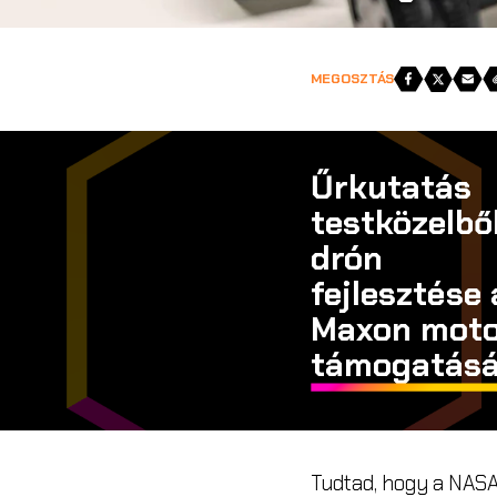
Megosztás
MEGOSZTÁS
Űrkutatás
testközelből
drón
fejlesztése 
Maxon mot
támogatásá
Tudtad, hogy a NASA