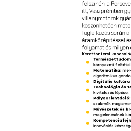
felszínén, a Perseve
itt, Veszprémben gy
villanymotorok gyárt
köszönhetően motor
foglalkozás során a
áramkörépítéssel és 
folyamat és milyen 
Kerettantervi kapcsoló
Természettudomán
környezeti feltéte
Matematika:
méré
algoritmikus gondo
Digitális kultúra
Technológia és t
kivitelezés lépései.
Pályaorientáció
szakmák megismer
Művészetek és kr
megjelenésének kia
Kompetenciafejl
innovációs készség