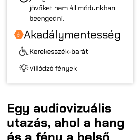
jövőket nem áll módunkban
beengedni.
Akadálymentesség
Kerekesszék-barát
Villódzó fények
Egy audiovizuális
utazás, ahol a hang
és a fény a belső