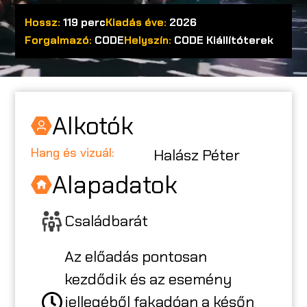
Hossz:
119 perc
Kiadás éve:
2026
A CODE-RÓL
Forgalmazó:
CODE
Helyszín:
CODE Kiállítóterek
ISKOLÁKNAK
Alkotók
CODE CREATOR
Hang és vizuál:
Halász Péter
RENDEZVÉNYSZERVEZŐKNEK
Alapadatok
Családbarát
EN
Az előadás pontosan
kezdődik és az esemény
jellegéből fakadóan a későn